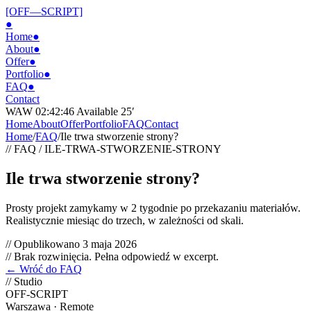
[OFF—SCRIPT]
●
Home
●
About
●
Offer
●
Portfolio
●
FAQ
●
Contact
WAW 02:42:46
Available 25′
Home
About
Offer
Portfolio
FAQ
Contact
Home
/
FAQ
/
Ile trwa stworzenie strony?
// FAQ
/
ILE-TRWA-STWORZENIE-STRONY
Ile trwa stworzenie strony?
Prosty projekt zamykamy w 2 tygodnie po przekazaniu materiałów.
Realistycznie miesiąc do trzech, w zależności od skali.
// Opublikowano
3 maja 2026
// Brak rozwinięcia. Pełna odpowiedź w excerpt.
← Wróć do FAQ
// Studio
OFF-SCRIPT
Warszawa · Remote