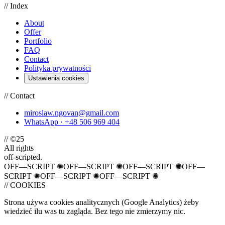
// Index
About
Offer
Portfolio
FAQ
Contact
Polityka prywatności
Ustawienia cookies
// Contact
miroslaw.ngovan@gmail.com
WhatsApp · +48 506 969 404
// ©25
All rights
off-scripted.
OFF—SCRIPT
✺
OFF—SCRIPT
✺
OFF—SCRIPT
✺
OFF—
SCRIPT
✺
OFF—SCRIPT
✺
OFF—SCRIPT
✺
// COOKIES
Strona używa cookies analitycznych (Google Analytics) żeby
wiedzieć ilu was tu zagląda. Bez tego nie zmierzymy nic.