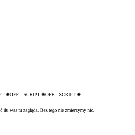
PT
✺
OFF—SCRIPT
✺
OFF—SCRIPT
✺
 ilu was tu zagląda. Bez tego nie zmierzymy nic.