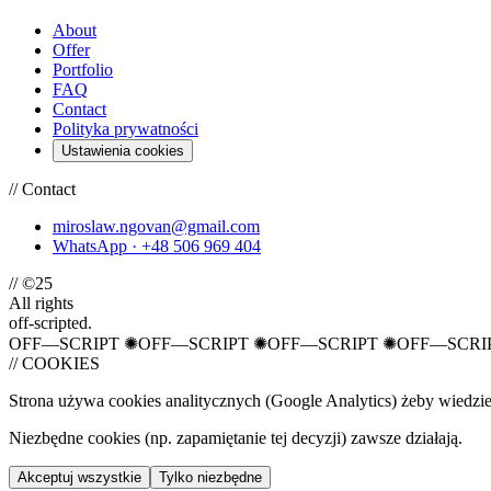
About
Offer
Portfolio
FAQ
Contact
Polityka prywatności
Ustawienia cookies
// Contact
miroslaw.ngovan@gmail.com
WhatsApp · +48 506 969 404
// ©25
All rights
off-scripted.
OFF—SCRIPT
✺
OFF—SCRIPT
✺
OFF—SCRIPT
✺
OFF—SCRI
// COOKIES
Strona używa cookies analitycznych (Google Analytics) żeby wiedzieć
Niezbędne cookies (np. zapamiętanie tej decyzji) zawsze działają.
Akceptuj wszystkie
Tylko niezbędne