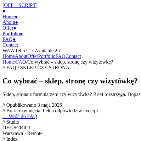
[OFF—SCRIPT]
●
Home
●
About
●
Offer
●
Portfolio
●
FAQ
●
Contact
WAW 08:57:18
Available 25′
Home
About
Offer
Portfolio
FAQ
Contact
Home
/
FAQ
/
Co wybrać – sklep, stronę czy wizytówkę?
// FAQ
/
SKLEP-CZY-STRONA
Co wybrać – sklep, stronę czy wizytówkę?
Sklep, strona z formularzem czy wizytówka? Brief rozstrzyga. Dopa
// Opublikowano
3 maja 2026
// Brak rozwinięcia. Pełna odpowiedź w excerpt.
← Wróć do FAQ
// Studio
OFF-SCRIPT
Warszawa · Remote
// Index